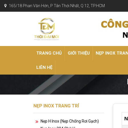
165/18 Phan Văn Hớn, P Tân Thới Nhất, Q 12, TP.HCM
TRANG CHỦ
GIỚI THIỆU
NẸP INOX TRA
LIÊN HỆ
NẸP INOX TRANG TRÍ
N
Nẹp H Inox (nẹp Chống Rơi Gạch)