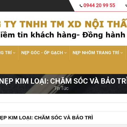
0944 20 99 55
NG TRÍ
NẸP GÓC - ỐP GẠCH
NẸP NHÔM TRANG TRÍ
NẸP KIM LOẠI: CHĂM SÓC VÀ BẢO TR
Tin Tức
ẸP KIM LOẠI: CHĂM SÓC VÀ BẢO TRÌ