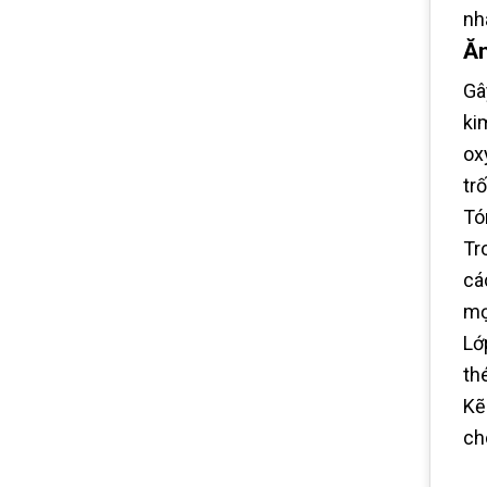
nh
Ăn
Gâ
ki
ox
trố
Tó
Tr
cá
mọ
Lớ
th
Kẽ
ch