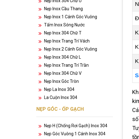
Nẹp Inox 304 Chữ U
N
Nẹp Inox Cầu Thang
Nẹp Inox 1 Cánh Góc Vuông
Đ
Tấm Inox Sóng Nước
K
Nẹp Inox 304 Chữ T
Nẹp Inox Trang Trí Vách
K
Nẹp Inox 2 Cánh Góc Vuông
Nẹp Inox 304 Chữ L
K
Nẹp Inox Trang Trí Trần
Nẹp Inox 304 Chữ V
S
Nẹp Inox Góc Tròn
Nẹp La Inox 304
Kh
La Cuộn Inox 304
ki
NẸP GÓC - ỐP GẠCH
Cá
số
Nẹp H (chống Rơi Gạch) Inox 304
Tu
Nẹp Góc Vuông 1 Cánh Inox 304
tồn