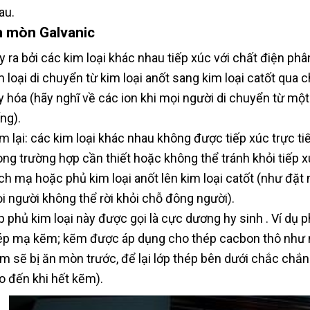
au.
 mòn Galvanic
y ra bởi các kim loại khác nhau tiếp xúc với chất điện phâ
m loại di chuyển từ kim loại anốt sang kim loại catốt qua
y hóa (hãy nghĩ về các ion khi mọi người di chuyển từ m
ng).
m lại: các kim loại khác nhau không được tiếp xúc trực tiế
ong trường hợp cần thiết hoặc không thể tránh khỏi tiếp
ch mạ hoặc phủ kim loại anốt lên kim loại catốt (như đặt
i người không thể rời khỏi chỗ đông người).
p phủ kim loại này được gọi là cực dương hy sinh . Ví dụ p
ép mạ kẽm; kẽm được áp dụng cho thép cacbon thô như mộ
m sẽ bị ăn mòn trước, để lại lớp thép bên dưới chắc chắn 
o đến khi hết kẽm).