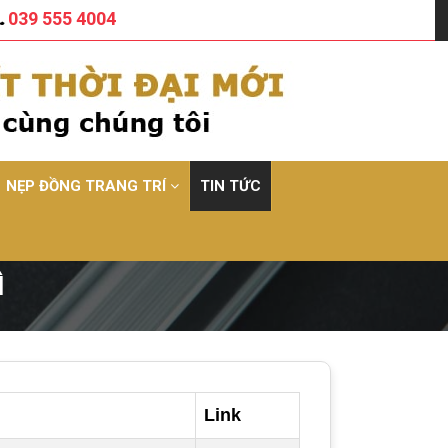
039 555 4004
NẸP ĐỒNG TRANG TRÍ
TIN TỨC
Ì
Link