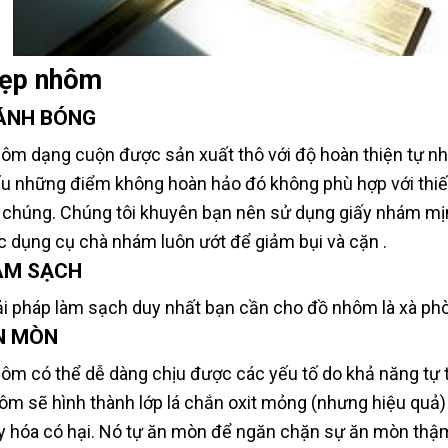
ẹp nhôm
ÁNH BÓNG
ôm dạng cuộn được sản xuất thô với độ hoàn thiện tự nh
u những điểm không hoàn hảo đó không phù hợp với thiết 
 chúng. Chúng tôi khuyên bạn nên sử dụng giấy nhám mịn
c dụng cụ chà nhám luôn ướt để giảm bụi và cặn .
ÀM SẠCH
ải pháp làm sạch duy nhất bạn cần cho đồ nhôm là xà phòn
N MÒN
ôm có thể dễ dàng chịu được các yếu tố do khả năng tự th
ôm sẽ hình thành lớp lá chắn oxit mỏng (nhưng hiệu quả)
y hóa có hại. Nó tự ăn mòn để ngăn chặn sự ăn mòn thậm 