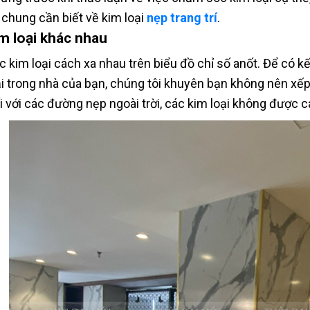
n chung cần biết về kim loại
nẹp trang trí
.
m loại khác nhau
c kim loại cách xa nhau trên biểu đồ chỉ số anốt. Để có k
ại trong nhà của bạn, chúng tôi khuyên bạn không nên xếp 
i với các đường nẹp ngoài trời, các kim loại không được c