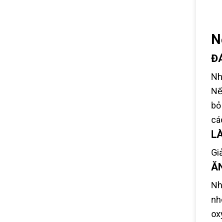
N
Đ
Nh
Nế
bỏ
cá
L
Gi
Ă
Nh
nh
ox