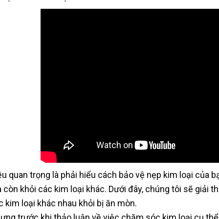
ều quan trọng là phải hiểu cách bảo vệ nẹp kim loại của b
 còn khỏi các kim loại khác. Dưới đây, chúng tôi sẽ giải 
c kim loại khác nhau khỏi bị ăn mòn.
ưng trước khi thảo luận về việc chăm sóc kim loại cụ th