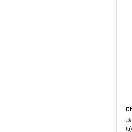
Ch
Là
tụ