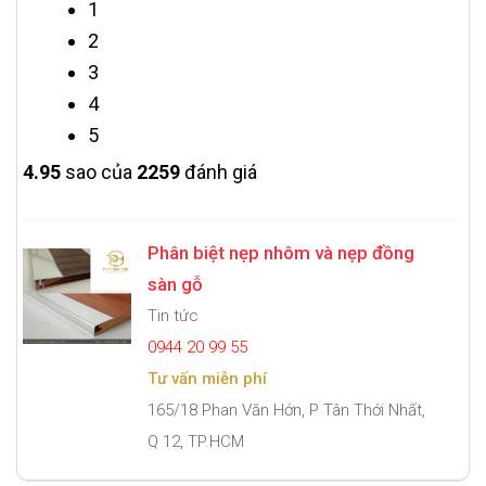
1
2
3
4
5
4.9
5
sao của
2259
đánh giá
Phân biệt nẹp nhôm và nẹp đồng
sàn gỗ
Tin tức
0944 20 99 55
Tư vấn miễn phí
165/18 Phan Văn Hớn, P Tân Thới Nhất,
Q 12, TP.HCM