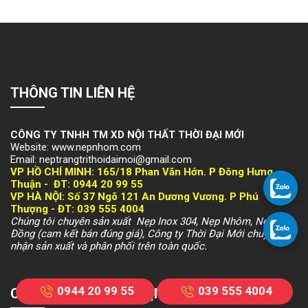
THÔNG TIN LIÊN HỆ
CÔNG TY TNHH TM XD NỘI THẤT THỜI ĐẠI MỚI
Website: www.nepnhom.com
Email: neptrangtrithoidaimoi@gmail.com
VP HỒ CHÍ MINH:
165/18 Phan Văn Hớn. P Đông Hưng
Thuận -
ĐT: 094
4 20 99 55
VP HÀ NỘI
: Số 37 Ngõ 121 An Dương Vương. P Phú
Thượng -
ĐT: 039 555 4004
Chúng tôi chuyên sản xuất Nẹp Inox 304, Nẹp Nhôm, Nẹp
Đồng (cam kết bán đúng giá), Công ty Thời Đại Mới chuyên
nhận sản xuất và phân phối trên toàn quốc.
0944 20 99 55
039 555 4004
CHÍNH SÁCH & QUY ĐỊNH